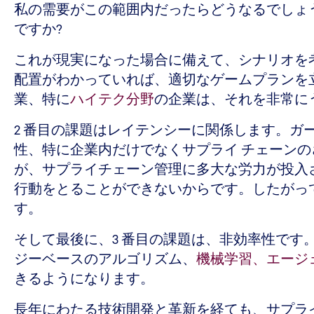
私の需要がこの範囲内だったらどうなるでしょ
ですか?
これが現実になった場合に備えて、シナリオを
配置がわかっていれば、適切なゲームプランを
業、特に
ハイテク分野
の企業は、それを非常に
2 番目の課題はレイテンシーに関係します。ガ
性、特に企業内だけでなくサプライ チェーン
が、サプライチェーン管理に多大な労力が投入
行動をとることができないからです。したがっ
す。
そして最後に、3 番目の課題は、非効率性で
ジーベースのアルゴリズム、
機械学習、エージェ
きるようになります。
長年にわたる技術開発と革新を経ても、サプラ