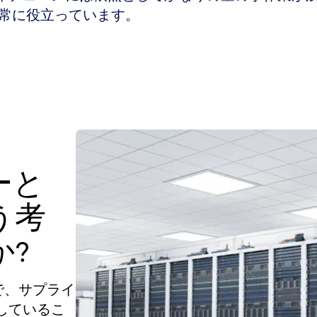
非常に役立っています。
ーと
う考
?
トで、サプライ
しているこ