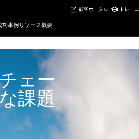
顧客ポータル
トレー
成功事例
リソース
概要
む
チェー
な課題