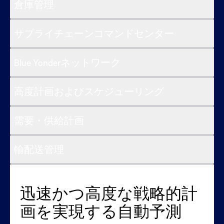
倉庫管理
サプライチェーンコマンドセンター
Blue Yonderネットワーク
高度計画およびスケジューリング
需要・供給計画
輸配送管理
迅速かつ高度な戦略的計
コストを最適化し、約束
倉庫と労務の自動化ソリ
次世代コントロールタワ
Blue Yonderネットワーク
生産を加速し、レジリエ
需要・供給計画の一元化
輸配送管理ですべての輸
画を実現する自動予測
を履行
ューションで業務を合理
ー
ンスを高める
により意思決定者の足並
送形態を最適化
資本収益率の向上、サービスコストの削減、