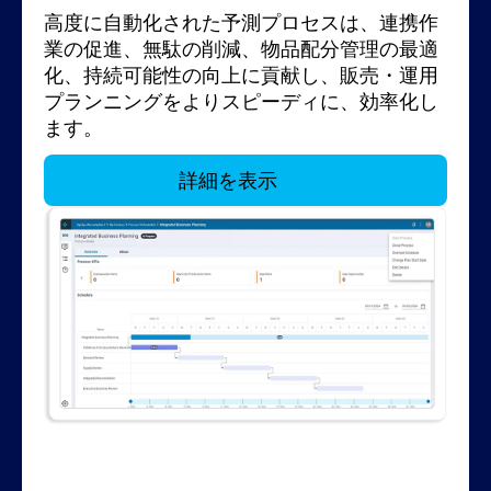
化
みを揃える
市場投入までの時間の短縮を実現するため
高度に自動化された予測プロセスは、連携作
顧客の個人的好みに応じて、正確で信頼のお
ネットワーク全体の可視性とオーケストレー
リアルタイムでデータを統合し、機械の使用
あらゆる輸送オプションを検討して、コスト
に、複雑な取引パートナーのネットワーク全
業の促進、無駄の削減、物品配分管理の最適
けるデータと在庫の確約を、あらゆるチャネ
ションにより、End-to-Endの運用の継続的な
率を最大化し、セットアップ時間を短縮する
が最小となる輸送形態、ルート、運送業者を
倉庫、労務、輸送向けの自動化ソリューショ
体で取り組みを調整してください。変動性と
優れた意思決定のスピードと精度により、製
化、持続可能性の向上に貢献し、販売・運用
ルでリアルタイムに提供します。Blue Yonder
更新と共有を実現します。注文、在庫、リソ
高度なプランニングおよびスケジューリング
選択し、配達条件を履行します。このシステ
ンにより、信頼性の高い在庫管理、需要主導
不安定性が増す中で、より迅速かつ賢く変化
造業者は変動の激しい状況下でも、収益性、
プランニングをよりスピーディに、効率化し
を使用すると、モデルと部品の選択と場所、
ースの流れを、製造、物流、需要、供給、ス
ソリューションを使用して、工業製造プロセ
ムは、グローバルなマルチレグ、マルチモー
型計画、統合ロジスティクス、スマート労務
に対応するために、デジタルサプライチェー
顧客満足度、在庫回転率を向上させることが
ます。
商品コスト、収益性、輸送を考慮に入れて、
ペースといったプロセス全体にわたり、企業
スを合理化します。より迅速で予測可能なプ
ダルの出荷を、複数の目的地に停車する輸送
とロボティクスの協働
ンネットワークが重要です。
できます。Blue Yonder需要・供給計画は、予
を通じて効率を高め、
生産から配達までのフルフィルメントコスト
およびパートナー間で可視化します。インテ
ランニングにより、市場の需要が変化して
ルートに合わせて最適化します。輸送は倉庫
チームとリソース
測的な需要予測、自律的なシナリオプランニ
がよりスマートに働き、生
を最適化できます。
リジェンスを活用して、調整された対応を導
も、機敏性を保ち、納期遵守を保証します。
労務管理と完全に統合されており、優先順位
詳細を表示
産性を向上させ、優れたサービスを提供でき
ング、在庫の最適化、そしてインサイトに基
詳細を表示
き出します。
と制約事項に基づいて操作を同期します。
るようにします。
づくエンドツーエンドの計画をすべて1つで実
詳細を表示
詳細を表示
現できる唯一のオールインワンソリューショ
詳細を表示
詳細を表示
ンです。人工知能、機械学習、市場で実証済
詳細を表示
みのアルゴリズム、インテリジェントな分析
データが活用されています。
詳細を表示