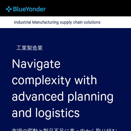
Industrial Manufacturing supply chain solutions
Industrial Manufacturing supply chain solutions
工業製造業
Navigate
complexity with
advanced planning
and logistics
市場の変動と製品不足に真っ向から取り組む