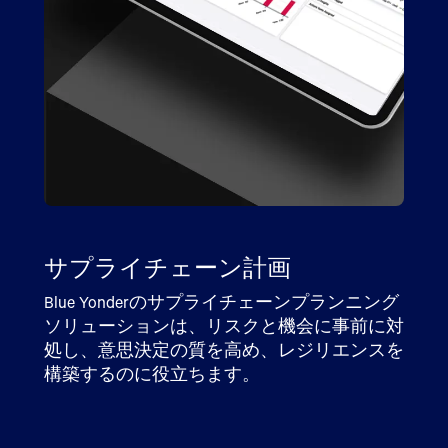
サプライチェーンコマンドセン
ター
Blue Yonderのサプライチェーンコマンドセン
サプライチェーン計画
小売計画・カテゴリー管理
受注管理・顧客対応
返品管理
倉庫管理
ワークフォースおよび労務管理
ターは、サプライチェーンの全体像を把握で
輸配送管理
きるため、ビジネス上の課題をリアルタイム
Blue Yonderのサプライチェーンプランニング
Blue Yonder小売計画およびカテゴリー管理ソ
Blue Yonderの受注管理および顧客対応ソリュ
Blue Yonderの返品管理ソリューションは、返
Blue Yonder倉庫管理ソリューションは、フル
Blue Yonder労働力管理ソリューションは、柔
Blue Yonderの輸配送管理ソリューションは、
で確認し、理解し、対処できます。
ソリューションは、リスクと機会に事前に対
リューションは、クラスタリング、範囲設
ーションは、リアルタイムの可用性とシーム
品プロセスを変革し、収益性、持続可能性、
フィルメントと拡張倉庫業務を最適化し、パ
軟なスケジュール設定、信頼性の高い時間追
顧客中心主義、持続可能性、物流業務の効率
処し、意思決定の質を高め、レジリエンスを
定、価格設定、プロモーションを成功に導
レスな注文サービスにより、顧客満足度、効
カスタマーエクスペリエンスを向上させま
フォーマンスを最大化し、コストを最小化し
跡、長期プランニングにより、現在の労働力
性の向上に役立ちます。
詳細を表示
構築するのに役立ちます。
き、常に顧客を満足させる準備を整えます。
率性、収益性を向上させます。
す。
ます。
の課題に対処します。
詳細を表示
詳細を表示
詳細を表示
詳細を表示
詳細を表示
詳細を表示
詳細を表示