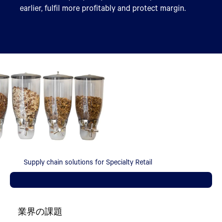
earlier, fulfil more profitably and protect margin.
Supply chain solutions for Specialty Retail
業界の課題