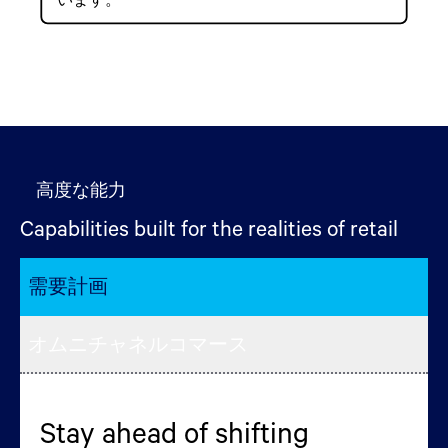
高度な能力
Capabilities built for the realities of retail
需要計画
オムニチャネルコマース
Stay ahead of shifting
お客様の買い物スタイル