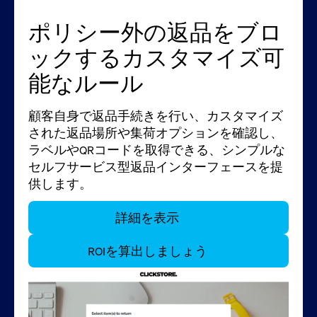
ポリシー外の返品をブロ
返品データで意思決定を
返品に伴う損失、無駄、
スタッフの返品対応をサ
お客様が望む返品体験を
ックするカスタマイズ可
最適化
コストを削減
ポート
提供
能なルール
Blue Yonderのソリューションは、返品処理に
アパレルの返品には、規模に応じた精度が求
Blue Yonderの返品処理システムを使用すれ
デジタル化されたセルフサービスの返品は、
必要なリソース、返品在庫の内容、返品率が
められます。すべての返品商品が、重量、サ
ば、商品データとカスタムルールに基づき、
お客様が列に並ぶことなく商品を返品できる
顧客自身で返品手続きを行い、カスタマイズ
最も高いSKUを把握するために必要な可視性
イズ、理由コード、SKU、顧客、商品価値に
店舗スタッフや倉庫作業員に対して、返品を
便利な方法です。店舗にドロップオフキオス
された返品場所や集荷オプションを確認し、
を提供します。こうしたデータから、不正防
基づいて、適切な運送業者を通じて適切な場
効率的に処理するための的確なステップバイ
クを設置することで、来店者数を増やし、追
ラベルやQRコードを取得できる、シンプルな
止、将来の在庫の決定、返品ポリシーに関す
所に送られ、すべての返品プロセスが在庫戦
ステップの指示を提供できます。
加購入の可能性を高めることができます。
セルフサービス型返品インターフェースを提
る極めて重要な情報が得られます。
略と一致するようにします。
供します。
詳細を表示
詳細を表示
詳細を表示
詳細を表示
詳細を表示
ROIを算出しましょう
ROIを算出しましょう
ROIを算出しましょう
ROIを算出しましょう
ROIを算出しましょう