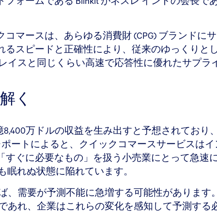
ームである Blinkit がネスレ インドの会長
コマースは、あらゆる消費財 (CPG) ブランド
れるスピードと正確性により、従来のゆっくりと
プレイスと同じくらい高速で応答性に優れたサプラ
解く
億8,400万ドルの収益を生み出すと予想されており、
CGのレポートによると、クイックコマースサービスは
「すぐに必要なもの」を扱う小売業にとって急速
夜も眠れぬ状態に陥れています。
ば、需要が予測不能に急増する可能性があります。
何であれ、企業はこれらの変化を感知して予測する