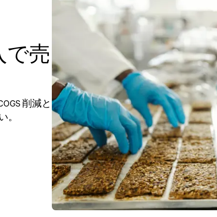
導入で売
OGS 削減と
い。