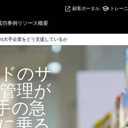
顧客ポータル
トレー
成功事例
リソース
概要
PG大手企業をどう支援しているか
PG大手企業をどう支援しているか
ドのサ
管理が
大手の急
に乗る