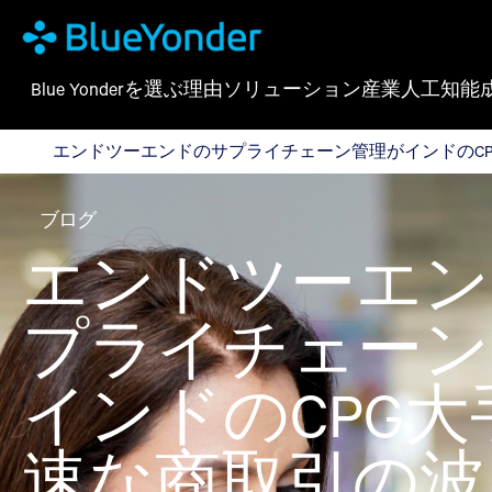
Blue Yonderを選ぶ理由
ソリューション
産業
人工知能
エンドツーエンドのサプライチェーン管理がインドのC
エンドツーエンドのサプライチェーン管理がインドのC
ブログ
エンドツーエン
プライチェーン
インドのCPG
速な商取引の波