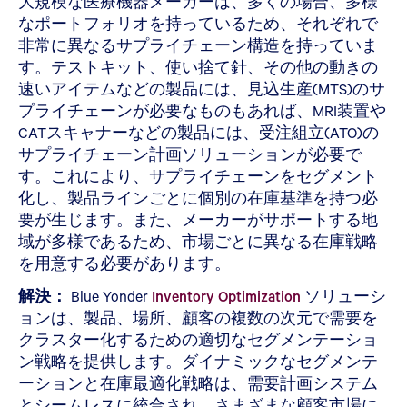
大規模な医療機器メーカーは、多くの場合、多様
なポートフォリオを持っているため、それぞれで
非常に異なるサプライチェーン構造を持っていま
す。テストキット、使い捨て針、その他の動きの
速いアイテムなどの製品には、見込生産(MTS)のサ
プライチェーンが必要なものもあれば、MRI装置や
CATスキャナーなどの製品には、受注組立(ATO)の
サプライチェーン計画ソリューションが必要で
す。これにより、サプライチェーンをセグメント
化し、製品ラインごとに個別の在庫基準を持つ必
要が生じます。また、メーカーがサポートする地
域が多様であるため、市場ごとに異なる在庫戦略
を用意する必要があります。
解決：
Blue Yonder
Inventory Optimization
ソリューシ
ョンは、製品、場所、顧客の複数の次元で需要を
クラスター化するための適切なセグメンテーショ
ン戦略を提供します。ダイナミックなセグメンテ
ーションと在庫最適化戦略は、需要計画システム
とシームレスに統合され、さまざまな顧客市場に