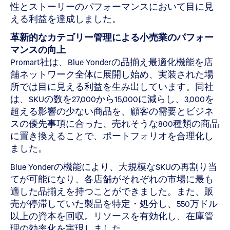
性とストーリーのパフォーマンスにおいて目に見
える利益を達成しました。
革新的なカテゴリー管理による小売業のパフォー
マンスの向上
Promart社は、Blue Yonderの品揃え最適化機能を店
舗ネットワーク全体に展開し始め、実装された場
所では目に見える利益を生み出しています。同社
は、SKUの数を27,000から15,000に減らし、3,000を
超える影響の少ない商品を、顧客の需要とビジネ
スの優先事項に合った、売れそうな800種類の商品
に置き換えることで、ポートフォリオを合理化し
ました。
Blue Yonderの機能により、大規模なSKUの再割り当
てが可能になり、各店舗がそれぞれの市場に最も
適した品揃えを持つことができました。また、販
売が停滞していた製品を特定・処分し、550万ドル
以上の資本を回収。リソースを有効化し、在庫管
理の効率化を実現しました。