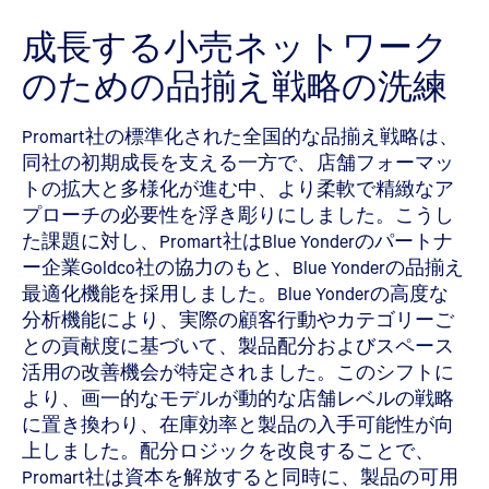
成長する小売ネットワーク
のための品揃え戦略の洗練
Promart社の標準化された全国的な品揃え戦略は、
同社の初期成長を支える一方で、店舗フォーマッ
トの拡大と多様化が進む中、より柔軟で精緻なア
プローチの必要性を浮き彫りにしました。こうし
た課題に対し、Promart社はBlue Yonderのパートナ
ー企業Goldco社の協力のもと、Blue Yonderの品揃え
最適化機能を採用しました。Blue Yonderの高度な
分析機能により、実際の顧客行動やカテゴリーご
との貢献度に基づいて、製品配分およびスペース
活用の改善機会が特定されました。このシフトに
より、画一的なモデルが動的な店舗レベルの戦略
に置き換わり、在庫効率と製品の入手可能性が向
上しました。配分ロジックを改良することで、
Promart社は資本を解放すると同時に、製品の可用