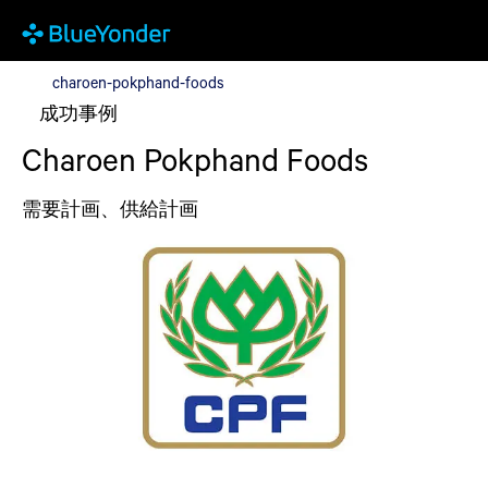
charoen-pokphand-foods
charoen-pokphand-foods
成功事例
Charoen Pokphand Foods
需要計画、供給計画