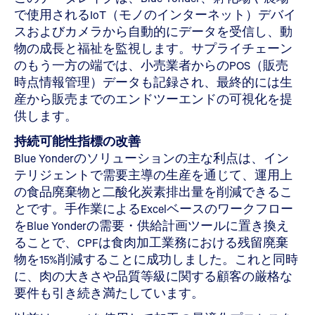
で使用されるIoT（モノのインターネット）デバイ
スおよびカメラから自動的にデータを受信し、動
物の成長と福祉を監視します。サプライチェーン
のもう一方の端では、小売業者からのPOS（販売
時点情報管理）データも記録され、最終的には生
産から販売までのエンドツーエンドの可視化を提
供します。
持続可能性指標の改善
Blue Yonderのソリューションの主な利点は、イン
テリジェントで需要主導の生産を通じて、運用上
の食品廃棄物と二酸化炭素排出量を削減できるこ
とです。手作業によるExcelベースのワークフロー
をBlue Yonderの需要・供給計画ツールに置き換え
ることで、CPFは食肉加工業務における残留廃棄
物を15%削減することに成功しました。これと同時
に、肉の大きさや品質等級に関する顧客の厳格な
要件も引き続き満たしています。