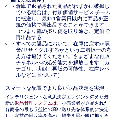
倉庫で返品された商品がわずかに破損し
ている場合は、付加価値サービス チーム
に転送し、最短 1 営業日以内に商品を正
規の価格で再出品することができます。
（つまり靴の擦り傷を取り除き、定価で
再出品する
すべての返品において、在庫に戻すか廃
棄/リサイクルするかという二者択一の考
え方は避けてください。さまざまな再販
チャネルへの処分能力を解放します（カ
テゴリ、状態、再販の可能性、在庫レベ
ルなどに基づいて）
スマートな配置でより良い返品決定を実現
インテリジェントな意思決定エンジンを備えた最
新の
返品管理システムは、
小売業者が返品された
各商品の最も収益性の高い送り先を体系的に決定
し、収益の回収率を高め、損失を最小限に抑える