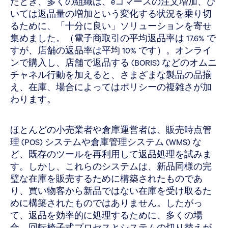
たとき、多くの組織は、eコマースの注文増加、ひ
いては返品量の増加という変化する状況を乗り切
るために、「十分に良い」ソリューションを寄せ
集めました。（電子商取引の平均返品率は 17.6% で
すが、店舗の返品率は平均 10% です）。オンライ
ンで購入し、店舗で返品する (BORIS) などのオムニ
チャネル行動を加えると、さまざまな製品の品揃
え、在庫、場合によってはポリシーの複雑さが加
わります。
ほとんどの小売業者や倉庫運営者は、販売時点管
理 (POS) システムや倉庫管理システム (WMS) な
ど、既存のツールを再利用して返品処理を試みま
す。しかし、これらのシステムは、新品同様の完
璧な在庫を販売するために構築されたものであ
り、買い物客から新品ではない在庫を受け取るた
めに構築されたものではありません。したがっ
て、返品を効率的に処理するために、多くの場
合、回転椅子式プロセスとシステムの切り替えが