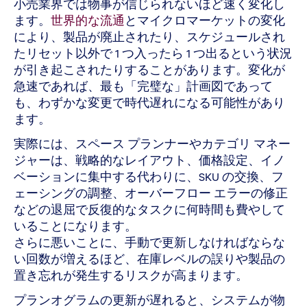
小売業界では物事が信じられないほど速く変化し
ます。
世界的な流通
とマイクロマーケットの変化
により、製品が廃止されたり、スケジュールされ
たリセット以外で 1 つ入ったら 1 つ出るという状況
が引き起こされたりすることがあります。変化が
急速であれば、最も「完璧な」計画図であって
も、わずかな変更で時代遅れになる可能性があり
ます。
実際には、スペース プランナーやカテゴリ マネー
ジャーは、戦略的なレイアウト、価格設定、イノ
ベーションに集中する代わりに、SKU の交換、フ
ェーシングの調整、オーバーフロー エラーの修正
などの退屈で反復的なタスクに何時間も費やして
いることになります。
さらに悪いことに、手動で更新しなければならな
い回数が増えるほど、在庫レベルの誤りや製品の
置き忘れが発生するリスクが高まります。
プランオグラムの更新が遅れると、システムが物