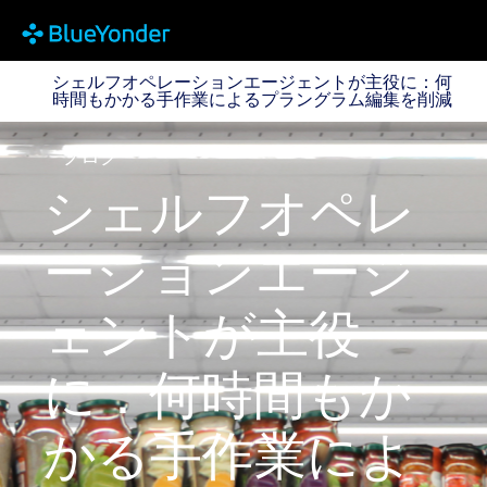
シェルフオペレーションエージェントが主役に：何時
シェルフオペレーションエージェントが主役に：何
時間もかかる手作業によるプラングラム編集を削減
ブログ
シェルフオペレ
ーションエージ
ェントが主役
に：何時間もか
かる手作業によ