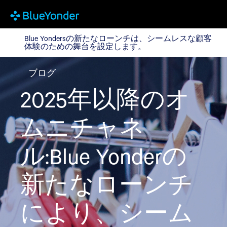
Blue Yondersの新たなローンチは、シームレスな顧
Blue Yondersの新たなローンチは、シームレスな顧客
体験のための舞台を設定します。
ブログ
2025年以降のオ
ムニチャネ
ル:Blue Yonderの
新たなローンチ
により、シーム