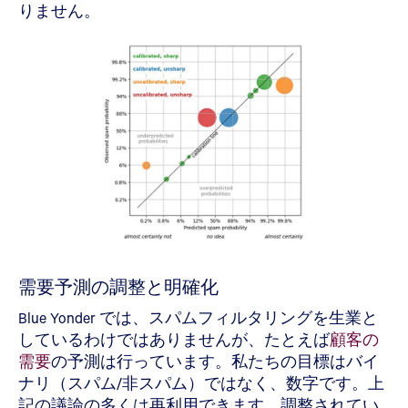
りません。
需要予測の調整と明確化
Blue Yonder では、スパムフィルタリングを生業と
しているわけではありませんが、たとえば
顧客の
需要
の予測は行っています。私たちの目標はバイ
ナリ（スパム/非スパム）ではなく、数字です。上
記の議論の多くは再利用できます。調整されてい