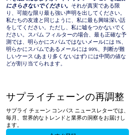
にさらさないでください。
それが真実である限
り、可能な限り最も強い声明を出してください。
私たちの友達と同じように、私に最も興味深い話
をしてください。ただし、私に嘘をつかないでく
ださい。スパム フィルターの場合、最も正確な予
測では、明らかにスパムではないメールには 1%、
明らかにスパムであるメールには 99%、判断が難
しいケース (あまり多くないはず) には中間の値な
どが割り当てられます。
サプライチェーンの再調整
サプライ チェーン コンパス ニュースレターでは、
毎月、世界的なトレンドと業界の洞察をお届けし
ます。