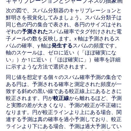
キャリブレーションとシャープネスの抽象画
次の図で、スパム分類器のキャリブレーションと
鮮明さを視覚化してみましょう。スパム分類子は
同じ色の円の集合で表され、各円のサイズはそれ
ぞれの
予測された
スパム確率でタグ付けされた電
子メールの数を反映します。x 軸は予測されるス
パムの確率、y 軸は
発生する
スパムの頻度です。
軸のスケールは、ゼロに近い（「ほぼ確実にな
い」）か 1 に近い（「ほぼ確実に」）確率を詳細
に示すような方法で選択されます。
同じ値を想定する個々のスパム確率予測の集合で
ある円は、予測される確率と測定された頻度が一
致する斜めの黒い線である較正線上にあるときに
較正されます。円が
較正線
から離れるほど、予測
と実際の差が大きくなり、予測の較正が不正確に
なります。円が較正ラインより上にある場合、関
連する予測は真の確率を過小予測しており、較正
ラインより下にある場合、予測は過大予測してい