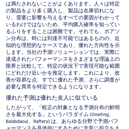
は満たされないことがよくあります。人々は特定
の製品をより多く購入し、製品は在庫切れにな
り、需要に影響を与えるすべての要因がわかって
いるわけではないため、平均購入確率を知ってい
るふりをすることは困難です。それでも、ポアソ
ン分布は、時には到達不可能ではあるものの、近
似的な理想的なケースであり、優れた方向性を示
します。当社の予測ソリューションでは、実際に
達成されたパフォーマンスをさまざまな理論上の
限界と比較して、特定の状況下で実現可能な範囲
にどれだけ近いかを推定します。これにより、改
善が容易な点、すでに優れた予測、さらに調査が
必要な異常を特定できるようになります。
優れた予測は優れた友人に似ている
したがって、「較正の対象となる予測分布の鮮明
さを最大化する」というパラダイム (Gneiting、
Balabdaoui、Raftery) は、あらゆる分野で予測パフ
ォーマンスを具体的にするために非常に役立ちま