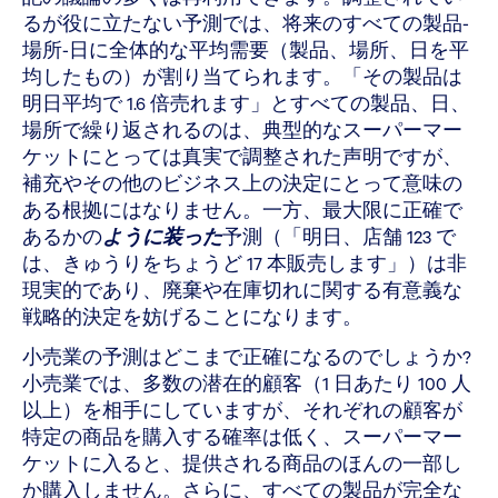
るが役に立たない予測では、将来のすべての製品-
場所-日に全体的な平均需要（製品、場所、日を平
均したもの）が割り当てられます。「その製品は
明日平均で 1.6 倍売れます」とすべての製品、日、
場所で繰り返されるのは、典型的なスーパーマー
ケットにとっては真実で調整された声明ですが、
補充やその他のビジネス上の決定にとって意味の
ある根拠にはなりません。一方、最大限に正確で
あるかの
ように装った
予測（「明日、店舗 123 で
は、きゅうりをちょうど 17 本販売します」）は非
現実的であり、廃棄や在庫切れに関する有意義な
戦略的決定を妨げることになります。
小売業の予測はどこまで正確になるのでしょうか?
小売業では、多数の潜在的顧客（1 日あたり 100 人
以上）を相手にしていますが、それぞれの顧客が
特定の商品を購入する確率は低く、スーパーマー
ケットに入ると、提供される商品のほんの一部し
か購入しません。さらに、すべての製品が完全な