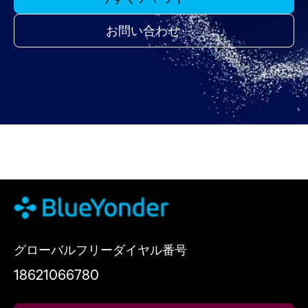
お問い合わせ
グローバルフリーダイヤル番号
18621066780