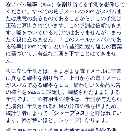
な
スパム確率（85%）を割り当てる予測を想像して
ください。すべての電子メールの 85% がスパムま
たは悪意のあるものであることから、この予測は
正確に算出されています。この予測は信頼できま
す。嘘をついているわけではありませんが、まっ
たく役に立ちません。「このメールがスパムであ
る確率は 85% です」という些細な繰り返しの言葉
に基づいて、有益な判断を下すことはできませ
ん。
役に立つ予測とは、さまざまな電子メールに非常
に異なる確率を割り当て、上司からの電子メール
がスパムである確率を 0.1%、疑わしい医薬品広告
の確率を 99.9% に設定し
、
調整されたままにする
予測です。この有用性の特性は、予測が与えられ
た場合に予測される結果の分布の幅を指すため、
統計学者によって
「シャープネス」
と呼ばれてい
ます。幅が狭いほど、シャープになります。
常に 85% のスパム確率を生成する非個別化予測