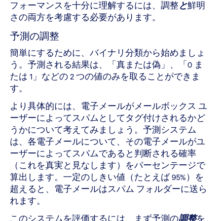
フォーマンスを十分に理解するには、調整
と
鮮明
さの両方を考慮する必要があります。
予測の調整
簡単にするために、バイナリ分類から始めましょ
う。予測される結果は、「真または偽」、「0 ま
たは 1」などの 2 つの値のみを取ることができま
す。
より具体的には、電子メールがメールボックス ユ
ーザーによってスパムとしてタグ付けされるかど
うかについて考えてみましょう。予測システム
は、各電子メールについて、その電子メールがユ
ーザーによってスパムであると判断される確率
（これを真実と見なします）をパーセンテージで
算出します。一定のしきい値（たとえば 95%）を
超えると、電子メールはスパム フォルダーに送ら
れます。
このシステムを評価するには、まず予測の
調整
を