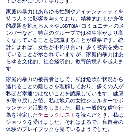
ているかについて語ります。
家庭内暴力はあらゆる性別やアイデンティティを
持つ人々に影響を与えており、精神的および身体
的課題を抱える人々やLGBTQIA+コミュニティのメ
ンバーなど、特定のグループでは発生率がより高
くなっていることを認識することが重要です。統
計によれば、女性が不釣り合いに多く被害を受け
ていることが示されていますが、家庭内暴力はあ
らゆる文化的、社会経済的、教育的境界を越えま
す。
家庭内暴力の被害者として、私は危険な状況から
逃れることの難しさを理解しており、多くの人が
私ほど幸運ではないことを認識しています。健康
を取り戻した後、私は地元の女性シェルターでボ
ランティア活動をしました。最も一般的な虐待行
為を特定した
チェックリスト
を読んだとき、私は
ショックを受けました。それはまるで、私自身の
体験のプレイブックを見ているようでした。