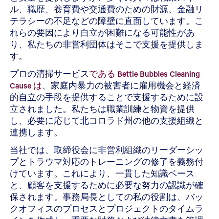
ル、職歴、養育費や交通費のための財源、金融リ
テラシーの不足などの障壁に直面しています。こ
れらの要因により自立が困難になる可能性があ
り、私たちの非営利団体はそこで支援を提供しま
す。
プロの清掃サービス
である Bettie Bubbles Cleaning
Cause は
、家庭内暴力の被害者に雇用機会と経済
的自立の手段を提供することで支援するために設
立されました。私たちは職業訓練と物資を提供
し、必要に応じて北コロラド州の他の支援組織と
連携します。
当社では、取締役会に非営利組織のリーダーシッ
プとトラウマ対応のトレーニングの修了を義務付
けています。これにより、一貫した知識ベース
と、顧客を支援するために必要な努力の認識が確
保されます。事務局長としての私の役割は、バッ
クオフィスのプロセスとプロジェクトのタイムラ