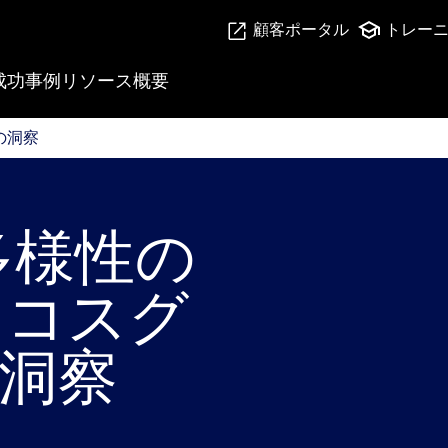
顧客ポータル
トレー
成功事例
リソース
概要
らの洞察
らの洞察
多様性の
・コスグ
洞察