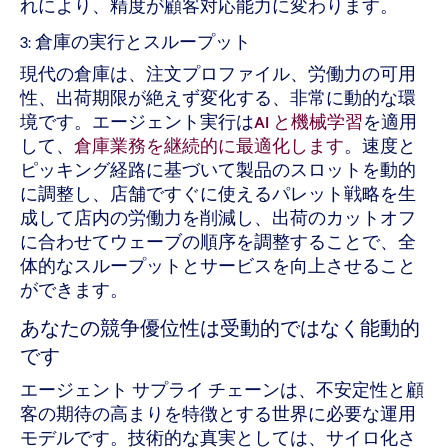
れにより、精度が顧客対応能力に変わります。
3: 倉庫の実行とスループット
現代の倉庫は、注文プロファイル、労働力の可用
性、出荷期限が絶えず変化する、非常に動的な環
境です。エージェント実行は
AI と機械学習
を適用
して、
倉庫業務を継続的に最適化します
。速度と
ピッキング経路に基づいて製品のスロットを動的
に調整し、店舗ですぐに使えるパレット戦略を生
成して店内の労働力を削減し、出荷のカットオフ
に合わせてウェーブの順序を調整することで、全
体的なスループットとサービスを向上させること
ができます。
あなたの競争優位性は受動的ではなく能動的
です
エージェント サプライ チェーンは、不安定性と顧
客の期待の高まりを特徴とする世界に必要な運用
モデルです。技術的な真実としては、サイロ化さ