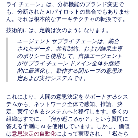
ライ チェーン」は、分析機能のブランド変更で
も、分断された AI パイロットの集合でもありませ
ん。それは根本的なアーキテクチャの転換です。
技術的には、定義は次のようになります。
エージェント サプライ チェーンは、統合
されたデータ、共有制約、および結果主導
のポリシーを使用して、自律エージェント
がサプライ チェーン ドメイン全体を継続
的に最適化し、動作する閉ループの意思決
定および実行システムです。
これにより、人間の意思決定を
サポートする
シス
テムから、ネットワーク全体で感知、推論、決
定、実行できるシステムへと移行します。多くの
組織はすでに
、「何が起こるか？」
という質問に
答える予測に AI を使用しています。しかし、価値
は
意思決定の自動化
によって実現され、「
私たち