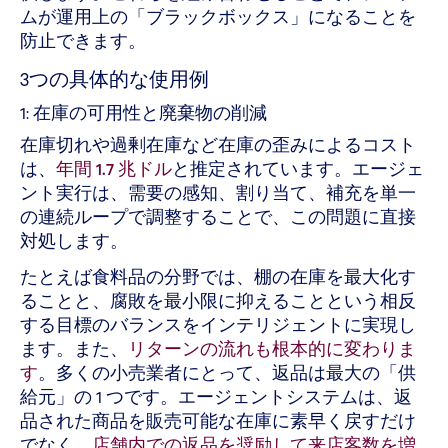
ムが運用上の「ブラックボックス」になることを
防止できます。
3つの具体的な使用例
1: 在庫の可用性と廃棄物の削減
在庫切れや過剰在庫など在庫の歪みによるコスト
は、
年間 1.7 兆ドル
と推定されています。エージェ
ント実行は、需要の感知、割り当て、補充を単一
の連続ループで調整することで、この問題に直接
対処します。
たとえば食料品の分野では、棚の在庫を最大化す
ることと、腐敗を最小限に抑えることという相反
する目標のバランスをインテリジェントに実現し
ます。また、
リターンの流れも根本的に変わりま
す
。多くの小売業者にとって、返品は最大の「供
給元」の 1 つです。エージェントシステムは、返
品された商品を販売可能な在庫に素早く戻すだけ
でなく、
店舗内での返品を奨励して来店客数を増