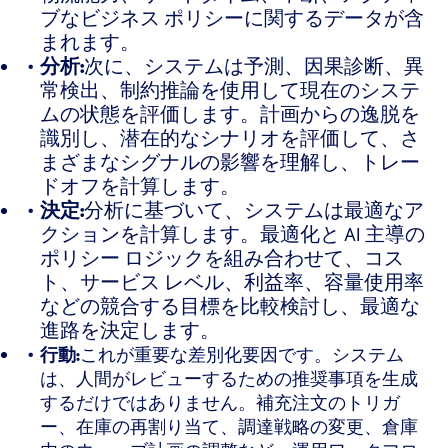
ブなビジネス ポリシーに関するデータが含
まれます。
分析:
次に、システムは予測、因果診断、異
常検出、制約推論を使用して現在のシステ
ムの状態を評価します。計画からの逸脱を
識別し、潜在的なシナリオを評価して、さ
まざまなシグナルの影響を理解し、トレー
ドオフを計算します。
決定:
分析に基づいて、システムは最適なア
クションを計算します。最適化と AI 主導の
ポリシー ロジックを組み合わせて、コス
ト、サービス レベル、利益率、容量使用率
などの競合する目標を比較検討し、最適な
進路を決定します。
行動:
これが重要な差別化要因です。システム
は、人間がレビューするための推奨事項を生成
するだけではありません。補充注文のトリガ
ー、在庫の再割り当て、調達戦略の変更、倉庫