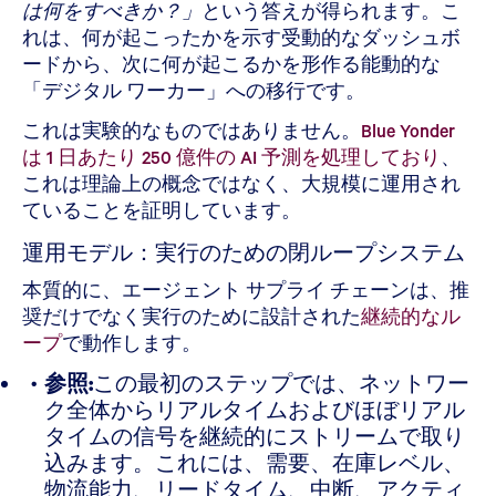
は何をすべきか？」
という答えが得られます。こ
れは、何が起こったかを示す受動的なダッシュボ
ードから、次に何が起こるかを形作る能動的な
「デジタル ワーカー」への移行です。
これは実験的なものではありません。
Blue Yonder
は 1 日あたり 250 億件の AI 予測を処理しており
、
これは理論上の概念ではなく、大規模に運用され
ていることを証明しています。
運用モデル：実行のための閉ループシステム
本質的に、エージェント サプライ チェーンは、推
奨だけでなく実行のために設計された
継続的なル
ープ
で動作します。
参照:
この最初のステップでは、ネットワー
ク全体からリアルタイムおよびほぼリアル
タイムの信号を継続的にストリームで取り
込みます。これには、需要、在庫レベル、
物流能力、リードタイム、中断、アクティ