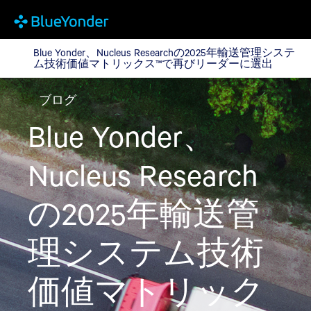
Blue Yonder、Nucleus Researchの2025年
Blue Yonder、Nucleus Researchの2025年輸送管理システ
ム技術価値マトリックス™で再びリーダーに選出
ブログ
Blue Yonder、
Nucleus Research
の2025年輸送管
理システム技術
価値マトリック