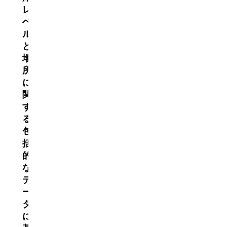
レ
ベ
ル
と
場
所
に
関
す
る
包
括
的
な
デ
ー
タ
に