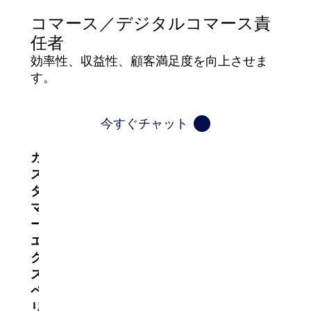
コマース／デジタルコマース責
任者
効率性、収益性、顧客満足度を向上させま
す。
今すぐチャット
カ
ス
タ
マ
ー
エ
ク
ス
ペ
リ