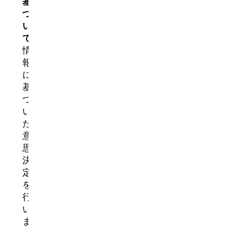
基
づ
い
て
、
情
報
に
基
づ
い
た
意
思
決
定
を
行
い
ま