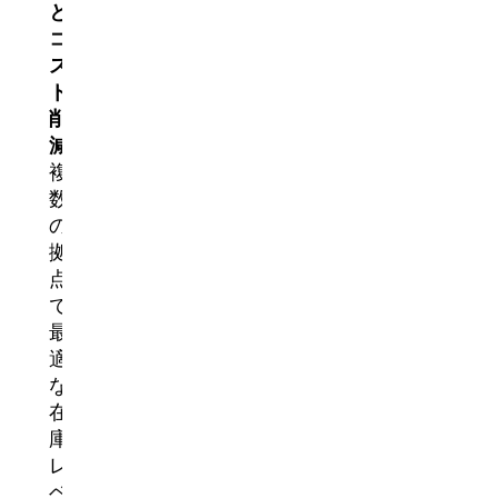
と
コ
ス
ト
削
減
複
数
の
拠
点
で
最
適
な
在
庫
レ
ベ