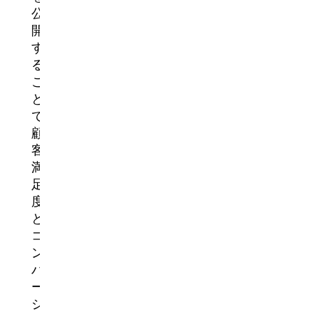
公
開
す
る
こ
と
で、
顧
客
満
足
度
と
コ
ン
バ
ー
ジ