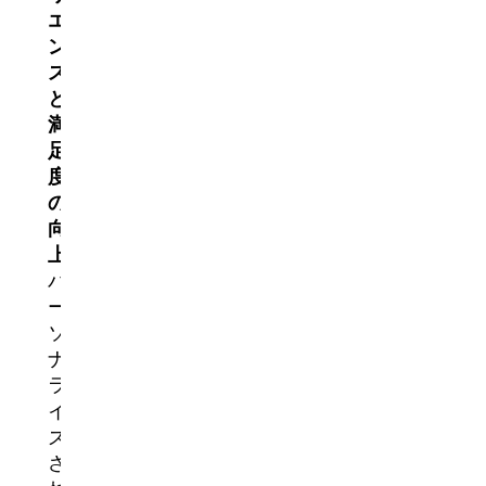
エ
ン
ス
と
満
足
度
の
向
上
パ
ー
ソ
ナ
ラ
イ
ズ
さ