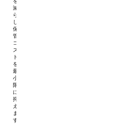
を
減
ら
し、
保
管
コ
ス
ト
を
最
小
限
に
抑
え
ま
す。