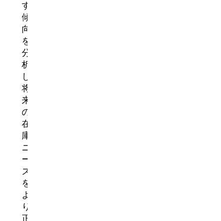
す。
傾
向
を
分
析
し、
将
来
の
在
庫
ニ
ー
ズ
を
よ
り
正