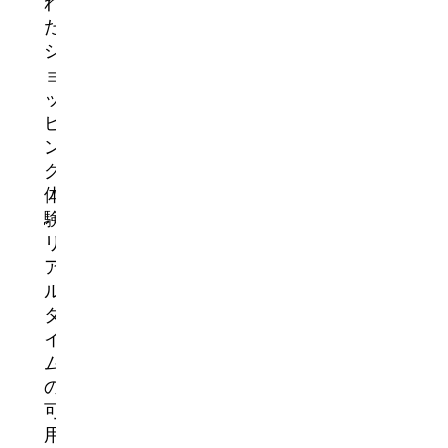
れ
た
シ
ョ
ッ
ピ
ン
グ
体
験、
リ
ア
ル
タ
イ
ム
の
可
用