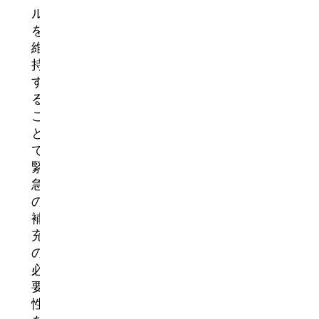
ル
を
維
持
す
る
こ
と
で、
緊
急
の
補
充
の
必
要
性