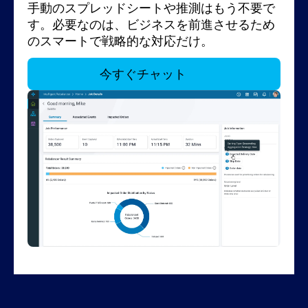
手動のスプレッドシートや推測はもう不要で
します。あらゆる混乱は、継続的な学習と自
す。
は、既存のERP、OMS、計画ソリューションと
す。必要なのは、ビジネスを前進させるため
動化を通じて成果を向上させる機会となりま
シームレスに統合されます。高額なシステム
のスマートで戦略的な対応だけ。
す。
の全面的な改修は必要ありません。AI駆動の
今すぐチャット
リバランス機能を活用して現在の運用を強化
するだけで、より迅速で収益性の高い意思決
今すぐチャット
今すぐチャット
定が可能になります。
今すぐチャット