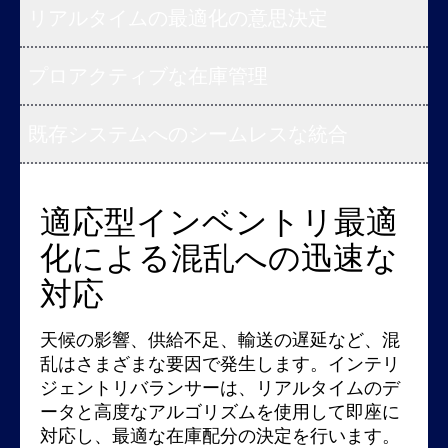
リアルタイムの最適化の意思決定
プロアクティブな在庫管理
既存システムへのシームレスな統合
適応型インベントリ最適
リアルタイム最適化を全
エンドツーエンドの可視
当社のコンポーザブルで
化による混乱への迅速な
体規模で実現し、よりス
性と管理による戦略的か
クラウドネイティブなア
対応
マートな意思決定を支援
つ先回り型の在庫管理
ーキテクチャを通じて、
既存システムとシームレ
天候の影響、供給不足、輸送の遅延など、混
従来の配分手法では、今日の複雑性に対応す
直感的なダッシュボードで、在庫再配分の判
スに統合
乱はさまざまな要因で発生します。インテリ
ることは困難です。インテリジェントリバラ
断を完全に可視化。インテリジェントリバラ
ジェントリバランサーは、リアルタイムのデ
ンサーは、コスト、サービスレベル、持続可
ンサーは、在庫配分を自動化するだけでな
ータと高度なアルゴリズムを使用して即座に
能性、ビジネスの優先事項など、数百万もの
く、各判断の理由を明示することで、戦略的
マイクロサービスベースのフレームワーク上
対応し、最適な在庫配分の決定を行います。
変数を評価し、即時かつ最適な配分判断を下
な管理と継続的なプロセス改善を可能にしま
に構築されたインテリジェントリバランサー