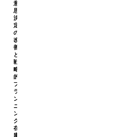
意
思
決
定
の
改
善
と
戦
略
的
プ
ラ
ン
ニ
ン
グ
在
庫