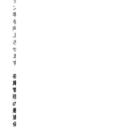
ョ
ン
率
を
向
上
さ
せ
ま
す。
在
庫
管
理
の
最
適
化