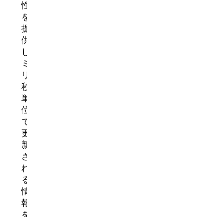
性
を
提
供
し、
ミ
リ
秒
単
位
で
更
新
さ
れ
る
情
報
を