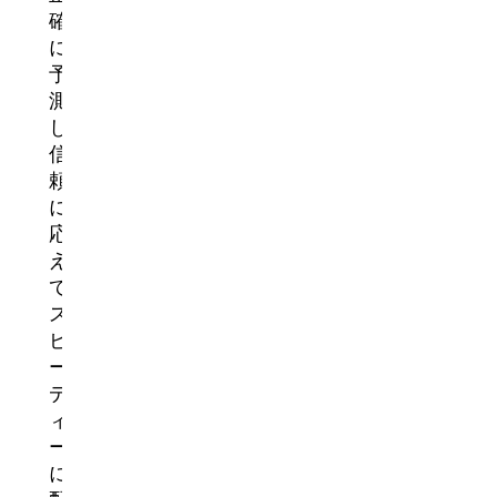
確
に
予
測
し、
信
頼
に
応
え
て
ス
ピ
ー
デ
ィ
ー
に