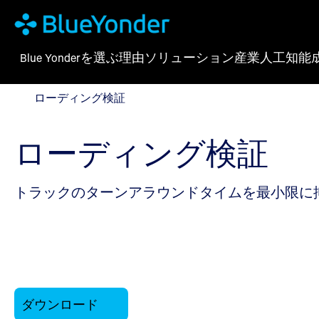
Blue Yonderを選ぶ理由
ソリューション
産業
人工知能
ローディング検証
ローディング検証
ローディング検証
トラックのターンアラウンドタイムを最小限に
ダウンロード