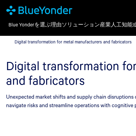
Blue Yonderを選ぶ理由
ソリューション
産業
人工知能
Digital transformation for metal manufacturers and fabricators
Digital transformation for metal manufacturers and fabricators
Digital transformation f
and fabricators
Unexpected market shifts and supply chain disruptions 
navigate risks and streamline operations with cognitive