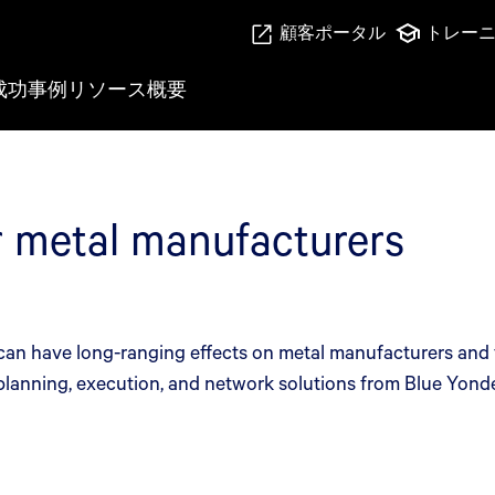
顧客ポータル
トレー
成功事例
リソース
概要
or metal manufacturers
can have long-ranging effects on metal manufacturers and 
 planning, execution, and network solutions from Blue Yonde