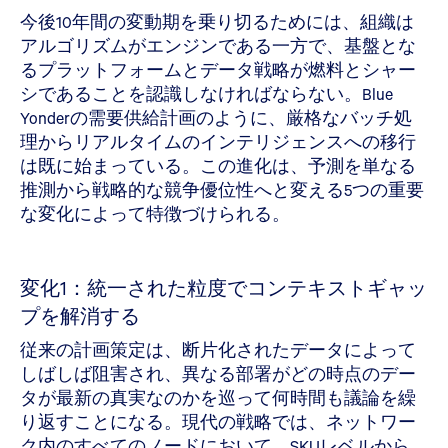
今後10年間の変動期を乗り切るためには、組織は
アルゴリズムがエンジンである一方で、基盤とな
るプラットフォームとデータ戦略が燃料とシャー
シであることを認識しなければならない。Blue
Yonderの需要供給計画のように、厳格なバッチ処
理からリアルタイムのインテリジェンスへの移行
は既に始まっている。この進化は、予測を単なる
推測から戦略的な競争優位性へと変える5つの重要
な変化によって特徴づけられる。
変化1：統一された粒度でコンテキストギャッ
プを解消する
従来の計画策定は、断片化されたデータによって
しばしば阻害され、異なる部署がどの時点のデー
タが最新の真実なのかを巡って何時間も議論を繰
り返すことになる。現代の戦略では、ネットワー
ク内のすべてのノードにおいて、SKUレベルから