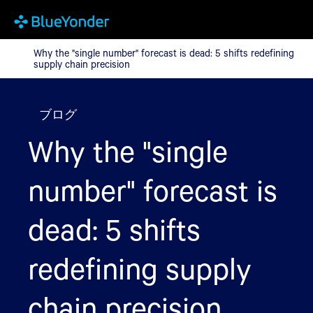
Why the "single number" forecast is dead: 5 shifts redefining sup
Why the "single number" forecast is dead: 5 shifts redefining
supply chain precision
ブログ
Why the "single
number" forecast is
dead: 5 shifts
redefining supply
chain precision