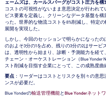
ェームズは、カールスバーグがコスト圧力を構
コストの可視性がないまま意思決定が行われて
ビス要素を定義し、クリーンなデータ基盤を構
った。世界的な物流コストを8%削減し、特定の輸
展開を実現した。
しかし、今回のセッションで明らかになったの
のおよそ3分の1を占め、残りの3分の2はサー
は、透明性から始まり、診断・予測能力を経て
チェーン・オーケストレーション（Blue Yon
スト削減を目指す企業にとって、この成熟度曲
要点
：リーダーはコストとリスクを別々の意思
ンスが必要だ。
Blue Yonderの
輸送管理機能
と
Blue Yonderネッ