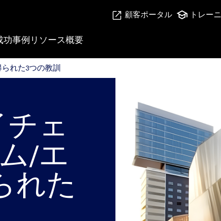
顧客ポータル
トレー
成功事例
リソース
概要
得られた3つの教訓
得られた3つの教訓
イチェ
ム/エ
られた