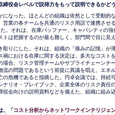
取締役会レベルで説得力をもって説明できるかど
かになった。ほとんどの組織は依然として受動的
、営業の各チームを共通のリスク用語で連携させ
った。それは、在庫バッファー、キャパシティの強
ストは把握するのが最も難しく、部門間で目に見
き彫りにした。それは、組織の「痛みの記憶」が
禍における在庫に関する決定は、多大なコストをか
の場合、リスク管理チームやサプライチェーンチ
物流の問題であるという前提に異議を唱え、エネ
亡の危機であると指摘した。円卓会議では、持続
シナリオ・プレイブック、企業全体のリスク責任
締役会向けの説明資料などを備えた、組織に組み
は、「
コスト分析からネットワークインテリジェ