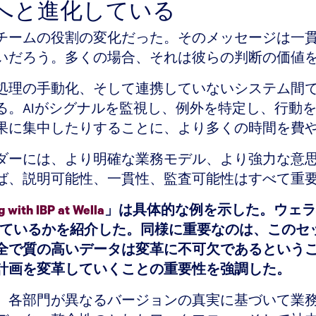
督へと進化している
チームの役割の変化だった。そのメッセージは一貫
いだろう。多くの場合、それは彼らの判断の価値
処理の手動化、そして連携していないシステム間
る。AIがシグナルを監視し、例外を特定し、行動
果に集中したりすることに、より多くの時間を費
ダーには、より明確な業務モデル、より強力な意思
ば、説明可能性、一貫性、監査可能性はすべて重
g with IBP at Wella
」は具体的な例を示した。ウェラ
用しているかを紹介した。同様に重要なのは、この
全で質の高いデータは変革に不可欠であるという
計画を変革していくことの重要性を強調した。
。各部門が異なるバージョンの真実に基づいて業