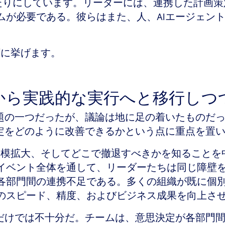
々目の当たりにしています。リーダーには、連携した計
ムが必要である。彼らはまた、人、AIエージェン
。
下に挙げます。
約束から実践的な実行へと移行し
話題の一つだったが、議論は地に足の着いたものだ
決定をどのように改善できるかという点に重点を置
規模拡大、そしてどこで撤退すべきかを知ることを
イベント全体を通して、リーダーたちは同じ障壁
各部門間の連携不足である。多くの組織が既に個別
のスピード、精度、およびビジネス成果を向上さ
るだけでは不十分だ。チームは、意思決定が各部門