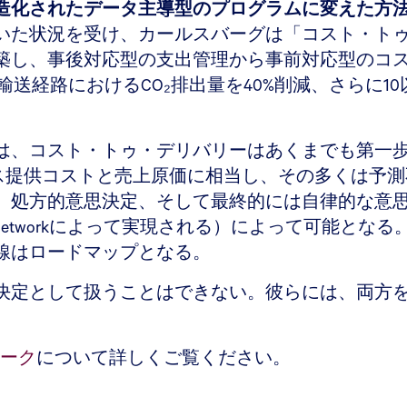
造化されたデータ主導型のプログラムに変えた方
いた状況を受け、カールスバーグは「コスト・ト
築し、事後対応型の支出管理から事前対応型のコ
送経路におけるCO₂排出量を40%削減、さらに1
は、コスト・トゥ・デリバリーはあくまでも第一
ビス提供コストと売上原価に相当し、その多くは予
、処方的意思決定、そして最終的には自律的な意思
der Networkによって実現される）によって可能
線はロードマップとなる。
決定として扱うことはできない。彼らには、両方
トワーク
について詳しくご覧ください。